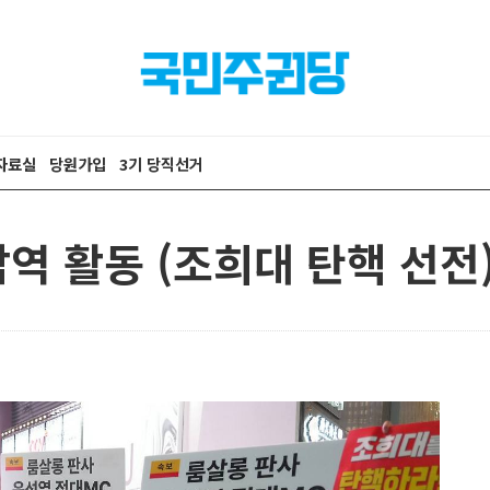
자료실
당원가입
3기 당직선거
강남역 활동 (조희대 탄핵 선전