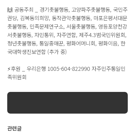
🙌 공동주최 _ 경기촛불행동, 고양파주촛불행동, 국민주
권당, 김복동의희망, 동작관악촛불행동, 마포은평서대문
촛불행동, 민족문제연구소, 서울촛불행동, 영등포양천강
서촛불행동, 자민통위, 자주연합, 제주4.3범국민위원회,
청년촛불행동, 통일중매꾼, 평화어머니회, 평화이음, 한
국대학생진보연합 (추가 중)
⚡️후원 _ 우리은행 1005-604-822990 자주민주통일민
족위원회
관련글