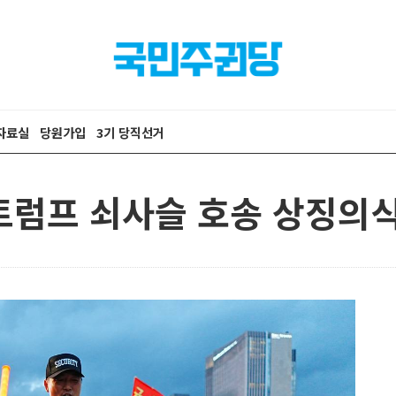
자료실
당원가입
3기 당직선거
) 트럼프 쇠사슬 호송 상징의