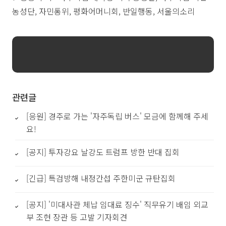
농성단, 자민통위, 평화어머니회, 반일행동, 서울의소리
관련글
[응원] 경주로 가는 '자주독립 버스' 모금에 함께해 주세
요!
[공지] 투자강요 날강도 트럼프 방한 반대 집회
[긴급] 특검방해 내정간섭 주한미군 규탄집회
[공지] '미대사관 체납 임대료 징수' 직무유기 배임 외교
부 조현 장관 등 고발 기자회견