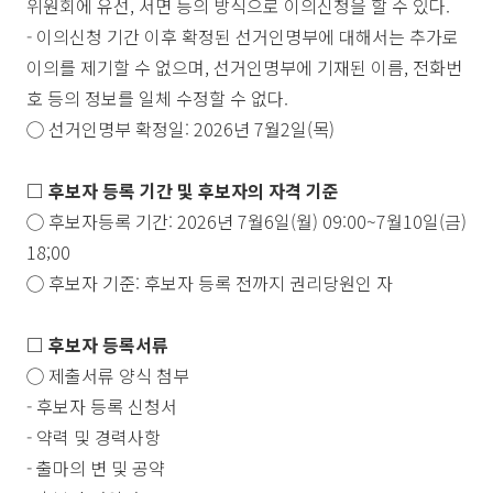
위원회에 유선
,
서면 등의 방식으로 이의신청을 할 수 있다
.
-
이의신청 기간 이후 확정된 선거인명부에 대해서는 추가로
이의를 제기할 수 없으며
,
선거인명부에 기재된 이름
,
전화번
호 등의 정보를 일체 수정할 수 없다
.
◯
선거인명부 확정일
: 2026
년
7
월
2
일
(
목
)
□
후보자 등록 기간 및 후보자의 자격 기준
◯
후보자등록 기간
: 2026
년
7
월
6
일
(
월
) 09:00~7
월
10
일
(
금
)
18;00
◯
후보자 기준
:
후보자 등록 전까지 권리당원인 자
□
후보자 등록서류
◯
제출서류 양식 첨부
-
후보자 등록 신청서
-
약력 및 경력사항
-
출마의 변 및 공약