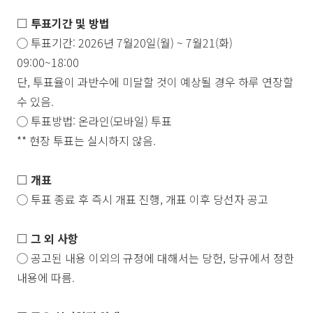
□
투표기간 및 방법
◯
투표기간
: 2026
년
7
월
20
일
(
월
) ~ 7
월
21(
화
)
09:00~18:00
단
,
투표율이 과반수에 미달할 것이 예상될 경우 하루 연장할
수 있음
.
◯
투표방법
:
온라인
(
모바일
)
투표
**
현장 투표는 실시하지 않음
.
□
개표
◯
투표 종료 후 즉시 개표 진행
,
개표 이후 당선자 공고
□
그 외 사항
◯
공고된 내용 이외의 규정에 대해서는 당헌
,
당규에서 정한
내용에 따름
.