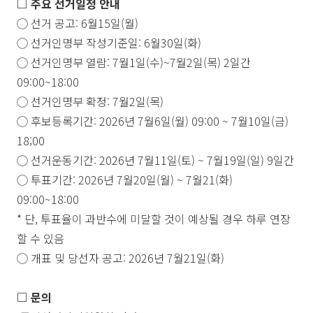
□
주요 선거일정 안내
◯
선거 공고
: 6
월
15
일
(
월
)
◯
선거인명부 작성기준일
: 6
월
30
일
(
화
)
◯
선거인명부 열람
: 7
월
1
일
(
수
)~7
월
2
일
(
목
) 2
일간
09:00~18:00
◯
선거인명부 확정
: 7
월
2
일
(
목
)
◯
후보등록기간
: 2026
년
7
월
6
일
(
월
) 09:00 ~ 7
월
10
일
(
금
)
18;00
◯
선거운동기간
: 2026
년
7
월
11
일
(
토
) ~ 7
월
19
일
(
일
) 9
일간
◯
투표기간
: 2026
년
7
월
20
일
(
월
) ~ 7
월
21(
화
)
09:00~18:00
*
단
,
투표율이 과반수에 미달할 것이 예상될 경우 하루 연장
할 수 있음
◯
개표 및 당선자 공고
: 2026
년
7
월
21
일
(
화
)
□
문의