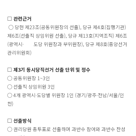
□
관련근거
◯
당헌 제
23
조
(
공동위원장의 선출
),
당규 제
4
호
(
집행기관
)
제
6
조
(
선출직 상임위원 선출
),
당규 제
13
호
(
지역조직
)
제
6
조
(
광역시
·
도당 위원장과 부위원장
),
당규 제
8
호
(
중앙선거
관리위원회
)
□
제
3
기 동시당직선거 선출 단위 및 정수
◯
공동
위원장
1~3
인
◯
선출직 상임위원
3
인
◯
4
개 광역시
·
도당별 위원장
1
인
(
경기
/
광주
·
전남
/
서울
/
인
천
)
□
선출방식
◯
권리당원 총투표로 선출하며 과반수 참여와 과반수 찬성