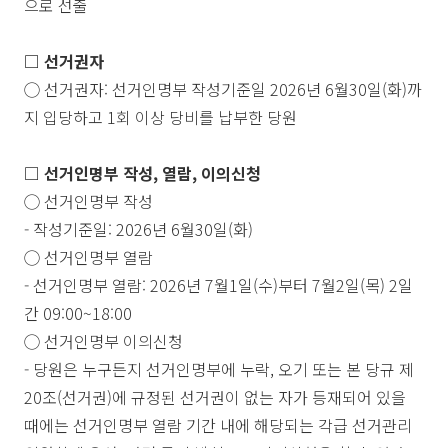
으로 선출
□
선거권자
◯
선거권자
:
선거인명부 작성기준일
2026
년
6
월
30
일
(
화
)
까
지 입당하고
1
회 이상 당비를 납부한 당원
□
선거인명부 작성
,
열람
,
이의신청
◯
선거인명부 작성
-
작성기준일
: 2026
년
6
월
30
일
(
화
)
◯
선거인명부 열람
-
선거인명부 열람
: 2026
년
7
월
1
일
(
수
)
부터
7
월
2
일
(
목
) 2
일
간
09:00~18:00
◯
선거인명부 이의신청
-
당원은 누구든지 선거인명부에 누락
,
오기 또는 본 당규 제
20
조
(
선거권
)
에 규정된 선거권이 없는 자가 등재되어 있을
때에는 선거인명부 열람 기간 내에 해당되는 각급 선거관리