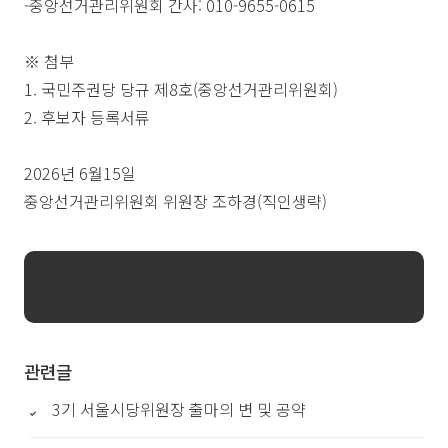
-
중앙선거관리위원회 간사
: 010-9655-0615
※
첨부
1.
국민주권당 당규 제
8
호
(
중앙선거관리위원회
)
2.
후보자 등록서류
2026
년
6
월
15
일
중앙선거관리위원회 위원장 조하경
(
직인생략
)
관련글
3기 서울시당위원장 출마의 변 및 공약