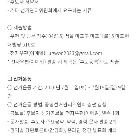
-
후보자 서약서
-
기타 선거관리위원회에서 요구하는 서류
◯
제출방법
-
우편 및 방문 접수
: 04615)
서울 마포구 마포대로
15
마포현
대빌딩
516
호
-
전자우편
(
이메일
): jugwon2023@gmail.com
*
전자우편
(
이메일
)
발송 시 제목은
[
후보등록
]
으로 제출
□
선거운동
◯
선거운동 기간
: 2026
년
7
월
11
일
(
토
) ~ 7
월
19
일
(
일
) 9
일
간
◯
선거운동 방법
:
중앙선거관리위원회 총괄 집행
-
공보물
:
후보자 선거공보물 전자우편
(
이메일
)
발송
1
회
-
문자발송
:
후보자 주요공약
,
약력
,
경력 문자 발송
2
회
-
권역별 당원토론회
(
간담회
),
온라인 정견 발표회 개최