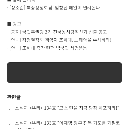
- [정조준] 북중정상회담, 엄청난 해일이 밀려온다
■ 광고
- [공지] 국민주권당 3기 전국동시당직선거 선출 공고
- [안내] 참정권침해 책임자 조희대, 노태악을 수사하라!
- [안내] 조희대 즉각 탄핵 범국민 서명운동
관련글
소식지 <우리> 134호 “모스 탄을 지금 당장 체포하라!”
소식지 <우리> 133호 “이재명 정부 전복 기도를 기필코