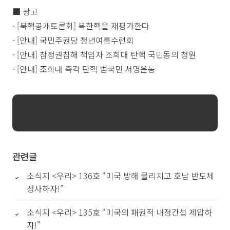
■ 광고
- [북핵공개토론회] 북한핵을 재평가한다
- [안내] 국민주권당 청년여름수련회
- [안내] 참정권침해 책임자 조희대 탄핵 국민동의 청원
- [안내] 조희대 즉각 탄핵 범국민 서명운동
관련글
소식지 <우리> 136호 “미국 방해 물리치고 호남 반도체
성사하자!”
소식지 <우리> 135호 “미국의 패권적 내정간섭 제압하
자!”