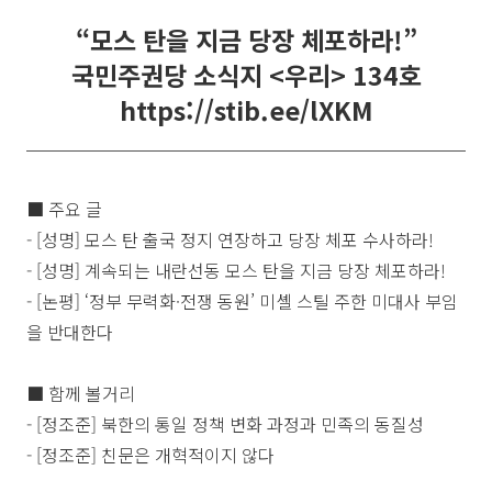
“모스 탄을 지금 당장 체포하라!”
국민주권당 소식지 <우리> 134호
https://stib.ee/lXKM
■ 주요 글
- [성명] 모스 탄 출국 정지 연장하고 당장 체포 수사하라!
- [성명] 계속되는 내란선동 모스 탄을 지금 당장 체포하라!
- [논평] ‘정부 무력화·전쟁 동원’ 미셸 스틸 주한 미대사 부임
을 반대한다
■ 함께 볼거리
- [정조준] 북한의 통일 정책 변화 과정과 민족의 동질성
- [정조준] 친문은 개혁적이지 않다