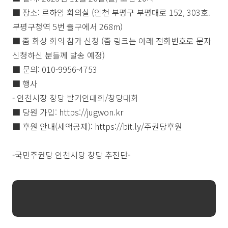
■ 장소: 르하임 회의실 (인천 부평구 부평대로 152, 303호.
부평구청역 5번 출구에서 268m)
■ 줌 화상 회의 참가 신청 (줌 링크는 아래 전화번호로 문자
신청하신 분들께 발송 예정)
■ 문의: 010-9956-4753
■ 행사
- 인천시장 창당 발기인대회/창당대회
■ 당원 가입:
https://jugwon.kr
■ 후원 안내(세액공제):
https://bit.ly/주권당후원
-국민주권당 인천시당 창당 추진단-