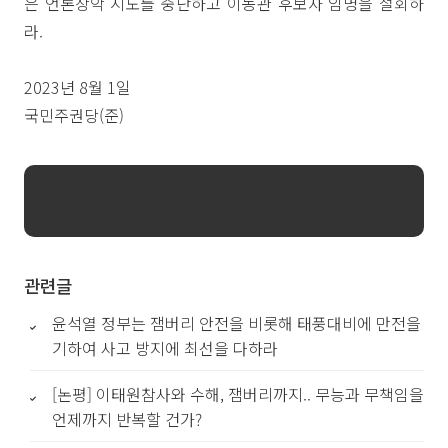
은 언론장악 시도를 중단하고 이동관 후보자 임명을 철회하
라.
2023년 8월 1일
국민주권당(준)
관련글
윤석열 정부는 잼버리 안전을 비롯해 태풍대비에 만전을
기하여 사고 방지에 최선을 다하라
[논평] 이태원참사와 수해, 잼버리까지.. 무능과 무책임을
언제까지 반복할 건가?