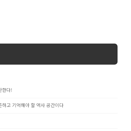
탄한다!
존하고 기억해야 할 역사 공간이다