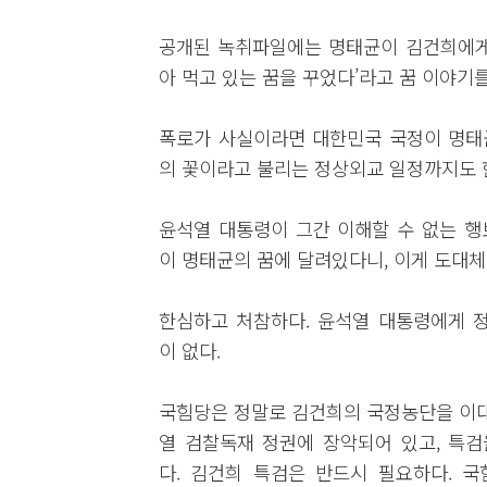
공개된 녹취파일에는 명태균이 김건희에게 
아 먹고 있는 꿈을 꾸었다’라고 꿈 이야기
폭로가 사실이라면 대한민국 국정이 명태균
의 꽃이라고 불리는 정상외교 일정까지도 
윤석열 대통령이 그간 이해할 수 없는 행
이 명태균의 꿈에 달려있다니, 이게 도대체 
한심하고 처참하다. 윤석열 대통령에게 
이 없다.
국힘당은 정말로 김건희의 국정농단을 이대
열 검찰독재 정권에 장악되어 있고, 특
다. 김건희 특검은 반드시 필요하다. 