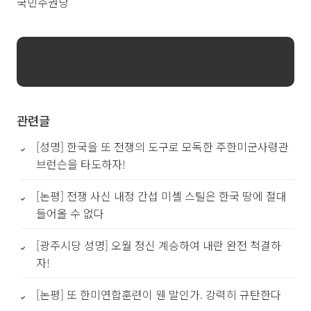
국민주권당
관련글
[성명] 한국을 또 전쟁의 도구로 모독한 주한미군사령관
브런슨을 타도하자!
[논평] 전쟁 사신 내정 간섭 미셸 스틸은 한국 땅에 절대
들어올 수 없다
[광주시당 성명] 오월 정신 계승하여 내란 완전 척결하
자!
[논평] 또 한미연합훈련이 웬 말인가. 강력히 규탄한다