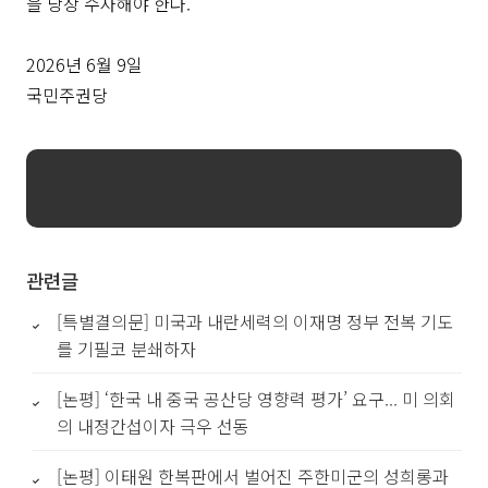
을 당장 수사해야 한다.
2026년 6월 9일
국민주권당
관련글
[특별결의문] 미국과 내란세력의 이재명 정부 전복 기도
를 기필코 분쇄하자
[논평] ‘한국 내 중국 공산당 영향력 평가’ 요구... 미 의회
의 내정간섭이자 극우 선동
[논평] 이태원 한복판에서 벌어진 주한미군의 성희롱과