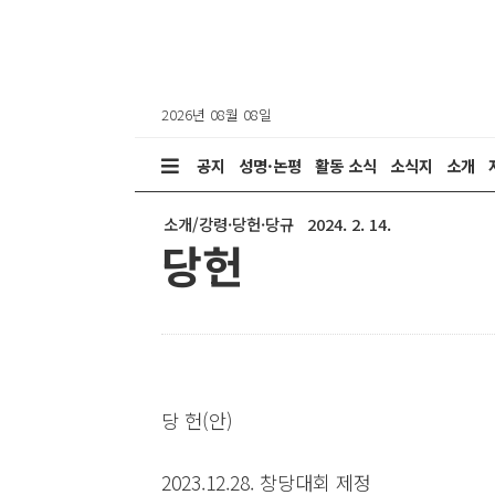
2026년 08월 08일
공지
성명·논평
활동 소식
소식지
소개
소개/강령·당헌·당규
2024. 2. 14.
당헌
당 헌(안)
2023.12.28. 창당대회 제정