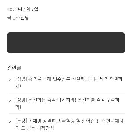
2025년 4월 7일
국민주권당
관련글
[성명] 총력을 다해 민주정부 건설하고 내란세력 척결하
자!
[성명] 윤건희는 즉각 퇴거하라! 윤건희를 즉각 구속하
라!
[논평] 이재명 공격하고 국힘당 힘 실어준 전 주한미대사
의 도 넘는 내정간섭